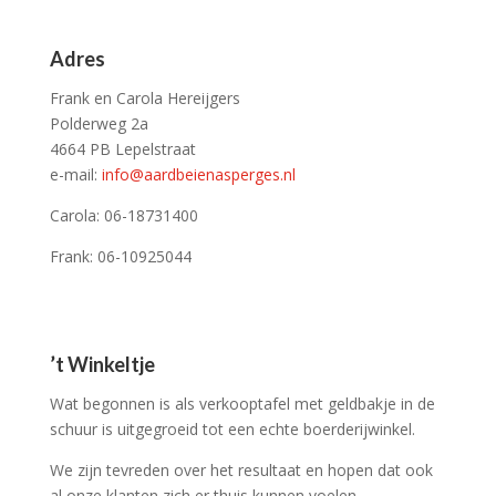
Adres
Frank en Carola Hereijgers
Polderweg 2a
4664 PB Lepelstraat
e-mail:
info@
aardbeienasperges.nl
Carola: 06-18731400
Frank: 06-10925044
’t Winkeltje
Wat begonnen is als verkooptafel met geldbakje in de
schuur is uitgegroeid tot een echte boerderijwinkel.
We zijn tevreden over het resultaat en hopen dat ook
al onze klanten zich er thuis kunnen voelen.