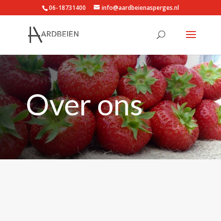
06-18731400
info@aardbeienasperges.nl
Over ons