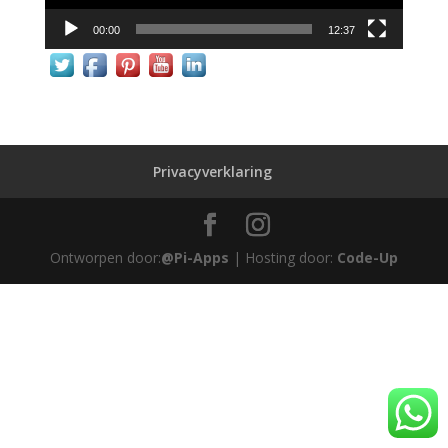
00:00
12:37
Privacyverklaring
Ontworpen door:
@Pi-Apps
| Hosting door:
Code-Up