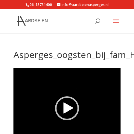
06-18731400
info@aardbeienasperges.nl
Asperges_oogsten_bij_fam_H
Videospeler